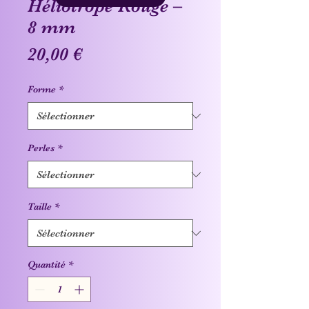
Héliotrope Rouge –
8 mm
Prix
20,00 €
Forme
*
Perles
*
Taille
*
Quantité
*