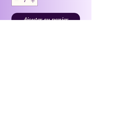
Ajouter au panier
D'une Pierre 2 Coups
27 Bd André Maginot,
57000 Metz, France
📞
06 99 10 36 36
dunepierre2coups@aol.com