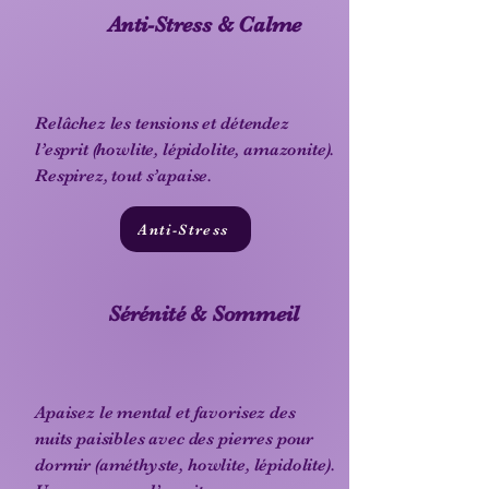
Anti-Stress & Calme
Relâchez les tensions et détendez
l’esprit (howlite, lépidolite, amazonite).
Respirez, tout s’apaise.
Anti-Stress
Sérénité & Sommeil
Apaisez le mental et favorisez des
nuits paisibles avec des pierres pour
dormir (améthyste, howlite, lépidolite).