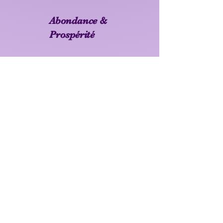
Abondance &
Prospérité
Attirez réussite et opportunités (citrine,
pyrite, aventurine). L’énergie
d’expansion au quotidien.
Abondance
Intuition & Spiritualité
Ces pierres élèvent vos vibrations,