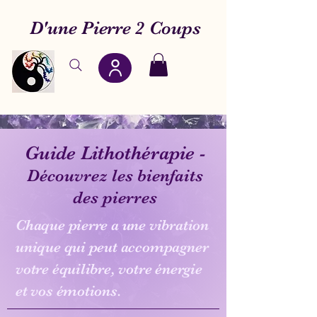
D'une Pierre 2 Coups
Guide Lithothérapie -
Découvrez les bienfaits
des pierres
Chaque pierre a une vibration
unique qui peut accompagner
votre équilibre, votre
énergie
et vos émotions.