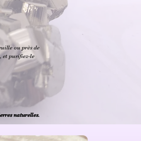
euille ou près de
 et purifiez‑le
erres naturelles.