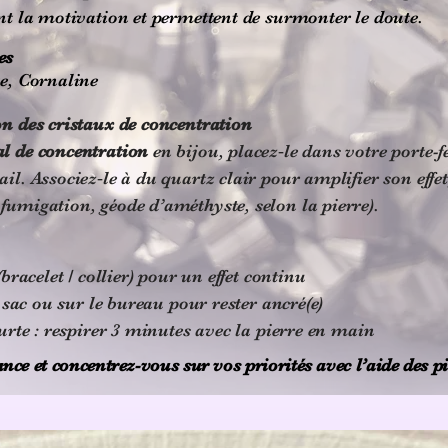
ent la motivation et permettent de surmonter le doute.
es
te, Cornaline
on des cristaux de concentration
al de concentration
en bijou, placez‑le dans votre porte-f
ail. Associez‑le à du quartz clair pour amplifier son effet,
fumigation, géode d’améthyste, selon la pierre).
celet / collier) pour un effet continu
c ou sur le bureau pour rester ancré(e)
e : respirer 3 minutes avec la pierre en main
nce et concentrez-vous sur vos priorités avec l’aide des pi