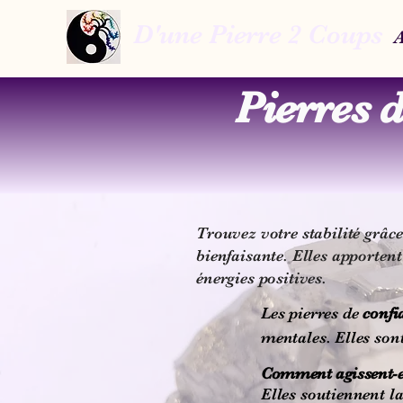
D'une Pierre 2 Coups
A
Pierres 
Trouvez votre stabilité grâc
bienfaisante. Elles apportent
énergies positives.
Les pierres de
confi
mentales. Elles son
Comment agissent-el
Elles soutiennent la