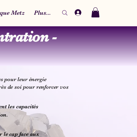
que Metz
Plus...
tration
-
es pour leur énergie
rès de soi pour renforcer vos
nt les capacités
ion.
r le cap face aux