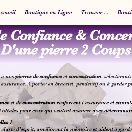
ccueil
Boutique en Ligne
Trouver ...
Bouti
de Confiance &
Concen
D'une pierre 2 Coups
e à nos
pierres de confiance
et
concentration
, sélectionné
 assurance. À porter en bracelet, pendentif ou à garder p
ance
et de
concentration
renforcent l’assurance et stimule
t idéales pour ceux qui veulent avancer avec déterminat
les ?
 clarté d’esprit, améliorent la mémoire et aident à garde