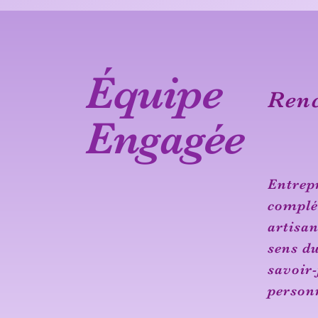
Équipe
Renc
Engagée
Entrepr
complé
artisan
sens du
savoir-
person