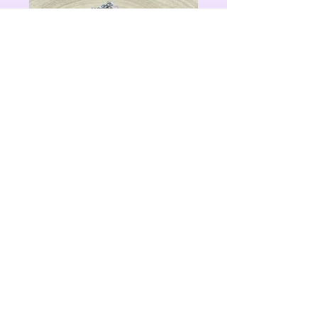
Collier Quartz Rose – 4 mm
D'une Pierre 2 Coups
27 Bd André Maginot,
57000 Metz, France
📞
06 99 10 36 36