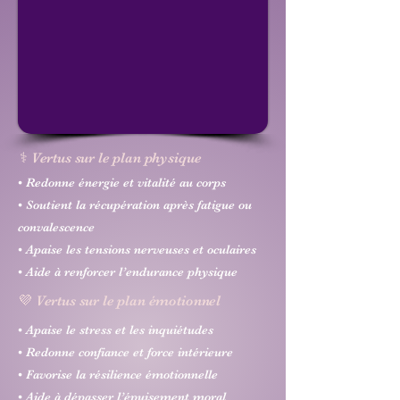
⚕️ Vertus sur le plan physique
• Redonne énergie et vitalité au corps
• Soutient la récupération après fatigue ou
convalescence
• Apaise les tensions nerveuses et oculaires
• Aide à renforcer l’endurance physique
💜 Vertus sur le plan émotionnel
• Apaise le stress et les inquiétudes
• Redonne confiance et force intérieure
• Favorise la résilience émotionnelle
• Aide à dépasser l’épuisement moral