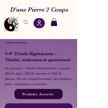
D'une Pierre 2 Coups
< Retour à la recherche
✨🌱 Trinité Régénérante –
Vitalité, endurance et apaisement
La synergie « Trinité Régénérante » associe
Œil de tigre, Œil de taureau et Œil de
faucon. Un trio complémentaire qui restaure
force, endurance et sérénité.
Produits Associès