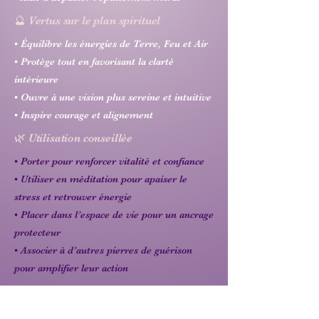
🔮 Vertus sur le plan spirituel
• Équilibre les énergies de Terre, Feu et Air
• Protège tout en favorisant la clarté
intérieure
• Ouvre à une vision plus sereine et intuitive
• Inspire courage et alignement
🌿 Utilisation conseillée
• Porter pour renforcer vitalité et confiance
• Utiliser en méditation pour apaiser le
stress et retrouver énergie
• Placer dans l’espace de vie pour un ancrage
protecteur
• Associer à d’autres pierres de guérison
pour amplifier leur action
♾️ Correspondances énergétiques
Chakras : racine (1ᵉʳ), plexus solaire (3ᵉ),