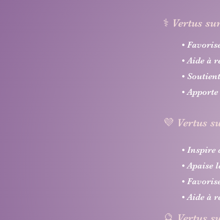
⚕️ Vertus su
• Favoris
• Aide à 
• Soutient
• Apporte
💜 Vertus s
• Inspire 
• Apaise 
• Favoris
• Aide à 
🔮 Vertus su