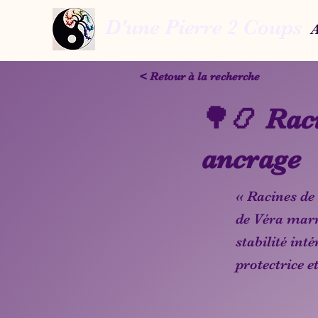
D'une Pierre 2 Coups
A
< Retour à la recherche
🌳📿 Raci
ancrage
« Racines de 
de Véra marr
stabilité inté
protectrice e