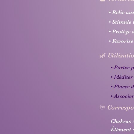
• Relie au
• Stimule 
• Protège 
• Favorise
🌿 Utilisati
• Porter p
• Méditer
• Placer 
• Associe
♾️ Correspo
Chakras : 
Élément :