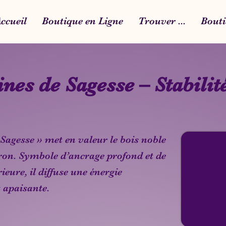
ccueil
Boutique en Ligne
Trouver ...
Bouti
nes de Sagesse – Stabilité
Sagesse » met en valeur le bois noble
on. Symbole d’ancrage profond et de
rieure, il diffuse une énergie
t apaisante.