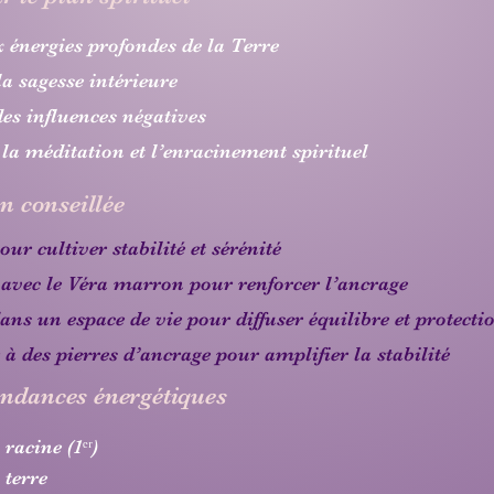
x énergies profondes de la Terre
la sagesse intérieure
des influences négatives
 la méditation et l’enracinement spirituel
on conseillée
our cultiver stabilité et sérénité
 avec le Véra marron pour renforcer l’ancrage
dans un espace de vie pour diffuser équilibre et protecti
r à des pierres d’ancrage pour amplifier la stabilité
ndances énergétiques
racine (1ᵉʳ)
 terre