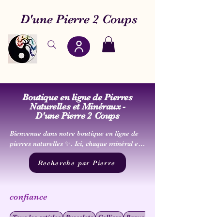
D'une Pierre 2 Coups
Boutique en ligne de Pierres
Naturelles et Minéraux -
D'une Pierre 2 Coups
Bienvenue dans notre boutique en ligne de 
pierres naturelles ✨. Ici, chaque minéral est 
choisi avec soin pour sa beauté et son 
Recherche par Pierre
énergie, afin de vous accompagner dans 
votre chemin de bien-être et d’harmonie.

Nous vous proposons une large sélection de 
confiance
bracelets en pierres naturelles, colliers, 
pendentifs, pendules, pierres roulées et 