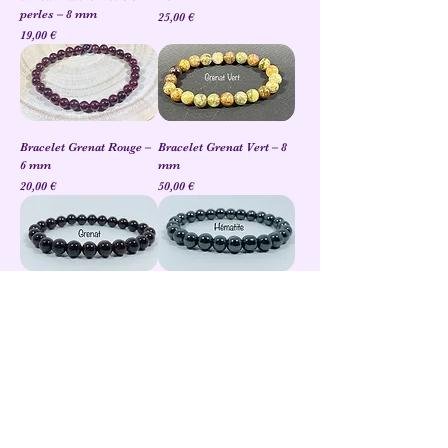
perles – 8 mm
Prix
25,00 €
Prix
19,00 €
Bracelet Grenat Rouge –
Bracelet Grenat Vert – 8
6 mm
mm
Prix
Prix
20,00 €
50,00 €
Bracelet Grenat – 8 mm
Bracelet Hématite – 8
mm
Prix
22,00 €
Prix
13,00 €
Bracelet Jade Jaune – 8
Bracelet Jade Topaze – 8