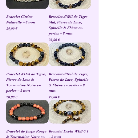
Bracelet Citrine
Bracelet d'Œil de Tigre
Naturelle – 8 mm
Mat, Pierre de Lave,
Spinelle & Ébène en
Prix
34,00 €
perles – 8 mm
Prix
23,00 €
Bracelet d'Œil de Tigre,
Bracelet d'Œil de Tigre,
Pierre de Lave &
Pierre de Lave, Spinelle
Tourmaline Noire en
& Ébène en perles – 8
perles – 8 mm
mm
Prix
Prix
20,00 €
23,00 €
Bracelet de Jaspe Rouge
Bracelet Exclu WEB-5.1
& Tourmaline Noire en
– 8 mm