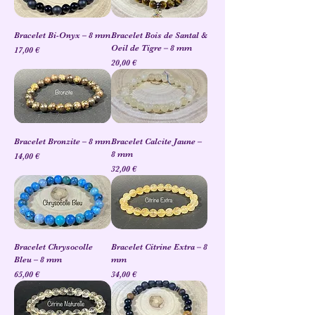
Bracelet Bi-Onyx – 8 mm
Bracelet Bois de Santal &
Oeil de Tigre – 8 mm
Prix
17,00 €
Prix
20,00 €
Bracelet Bronzite – 8 mm
Bracelet Calcite Jaune –
8 mm
Prix
14,00 €
Prix
32,00 €
Bracelet Chrysocolle
Bracelet Citrine Extra – 8
Bleu – 8 mm
mm
Prix
Prix
65,00 €
34,00 €