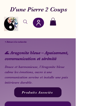
D'une Pierre 2 Coups
< Retour à la recherche
🌊 Aragonite bleue – Apaisement,
communication et sérénité
Douce et harmonieuse, l’Aragonite bleue
calme les émotions, ouvre à une
communication sereine et installe une paix
intérieure durable.
Produits Associès