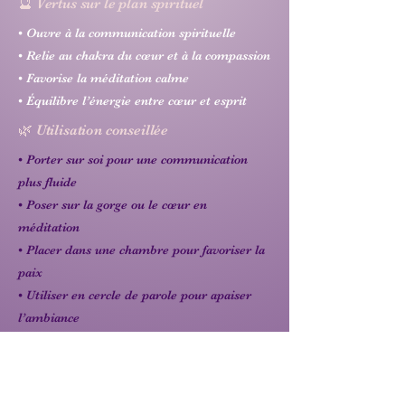
🔮 Vertus sur le plan spirituel
• Ouvre à la communication spirituelle
• Relie au chakra du cœur et à la compassion
• Favorise la méditation calme
• Équilibre l’énergie entre cœur et esprit
🌿 Utilisation conseillée
• Porter sur soi pour une communication
plus fluide
• Poser sur la gorge ou le cœur en
méditation
• Placer dans une chambre pour favoriser la
paix
• Utiliser en cercle de parole pour apaiser
l’ambiance
♾️ Correspondances énergétiques
Chakras : gorge (5ᵉ), cœur (4ᵉ)
Élément : eau