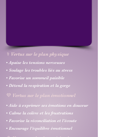
⚕️ Vertus sur le plan physique
• Apaise les tensions nerveuses
• Soulage les troubles liés au stress
• Favorise un sommeil paisible
• Détend la respiration et la gorge
💜 Vertus sur le plan émotionnel
• Aide à exprimer ses émotions en douceur
• Calme la colère et les frustrations
• Favorise la réconciliation et l’écoute
• Encourage l’équilibre émotionnel