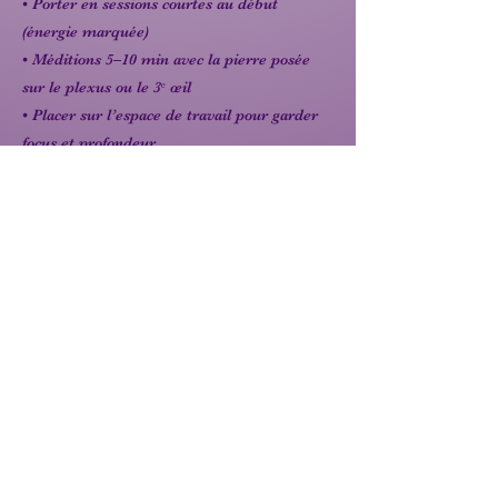
• Porter en sessions courtes au début
(énergie marquée)
• Méditions 5–10 min avec la pierre posée
sur le plexus ou le 3ᵉ œil
• Placer sur l’espace de travail pour garder
focus et profondeur
• Associer à une pierre douce (Quartz rose) si
besoin d’apaisement
♾️ Correspondances énergétiques
Chakras : racine (1ᵉʳ), troisième œil (6ᵉ),
couronne (7ᵉ)
Élément : terre
Signes associés : Scorpion ♏, Capricorne ♑,
Verseau ♒
Précédent
Suivant