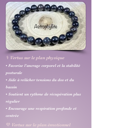
⚕️ Vertus sur le plan physique
• Favorise l’ancrage corporel et la stabilité
posturale
• Aide à relâcher tensions du dos et du
bassin
• Soutient un rythme de récupération plus
régulier
• Encourage une respiration profonde et
centrée
💜 Vertus sur le plan émotionnel