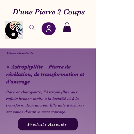
D'une Pierre 2 Coups
< Retour à la recherche
⭐ Astrophyllite – Pierre de
révélation, de transformation et
d’ancrage
Rare et chatoyante, l’Astrophyllite aux
reflets bronze invite à la lucidité et à la
transformation ancrée. Elle aide à éclairer
ses zones d’ombre avec courage.
Produits Associès