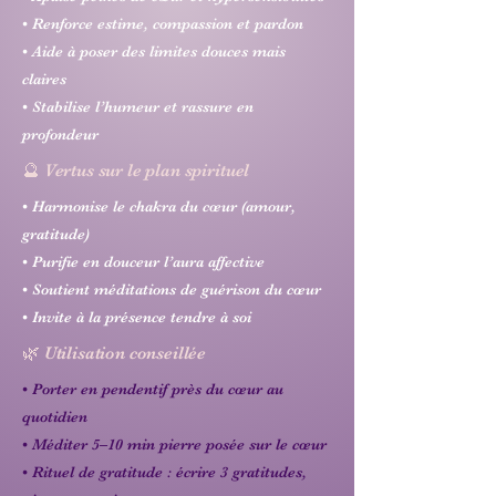
• Renforce estime, compassion et pardon
• Aide à poser des limites douces mais
claires
• Stabilise l’humeur et rassure en
profondeur
🔮 Vertus sur le plan spirituel
• Harmonise le chakra du cœur (amour,
gratitude)
• Purifie en douceur l’aura affective
• Soutient méditations de guérison du cœur
• Invite à la présence tendre à soi
🌿 Utilisation conseillée
• Porter en pendentif près du cœur au
quotidien
• Méditer 5–10 min pierre posée sur le cœur
• Rituel de gratitude : écrire 3 gratitudes,