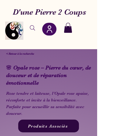
D'une Pierre 2 Coups
< Retour à la recherche
🌸 Opale rose – Pierre du cœur, de
douceur et de réparation
émotionnelle
Rose tendre et laiteuse, l’Opale rose apaise,
réconforte et invite à la bienveillance.
Parfaite pour accueillir sa sensibilité avec
douceur.
Produits Associès