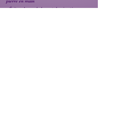
pierre en main
• Éviter chocs, chaleur et dessiccation
prolongée (opale)
♾️ Correspondances énergétiques
Chakras : cœur (4ᵉ)
Élément : eau
Signes associés : Balance ♎, Taureau ♉,
Cancer ♋
Précédent
Suivant
D'une Pierre 2 Coups
27 Bd André Maginot,
57000 Metz, France
📞
06 99 10 36 36