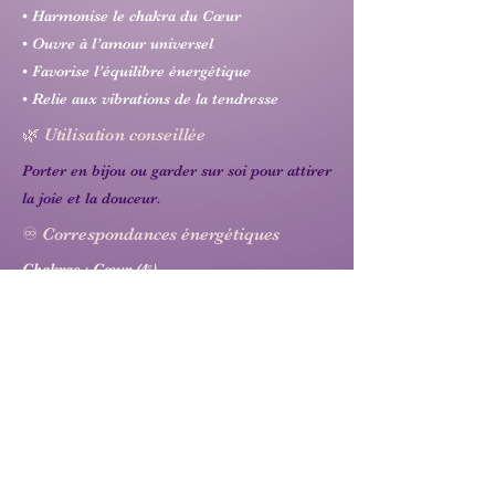
• Harmonise le chakra du Cœur
• Ouvre à l’amour universel
• Favorise l’équilibre énergétique
• Relie aux vibrations de la tendresse
🌿 Utilisation conseillée
Porter en bijou ou garder sur soi pour attirer
la joie et la douceur.
♾️ Correspondances énergétiques
Chakras : Cœur (4ᵉ)
Élément : Eau 💧
Signes associés : ♋ Cancer, ♎ Balance, ♓
Poissons
Précédent
Suivant
D'une Pierre 2 Coups