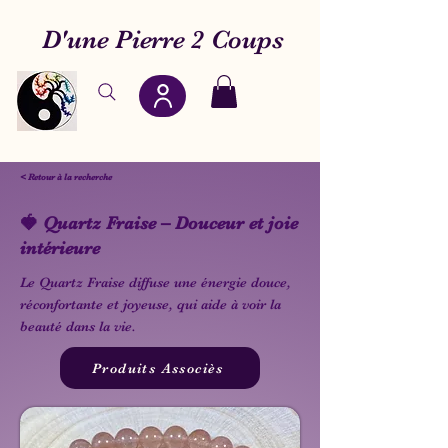
D'une Pierre 2 Coups
< Retour à la recherche
🍓 Quartz Fraise – Douceur et joie
intérieure
Le Quartz Fraise diffuse une énergie douce,
réconfortante et joyeuse, qui aide à voir la
beauté dans la vie.
Produits Associès