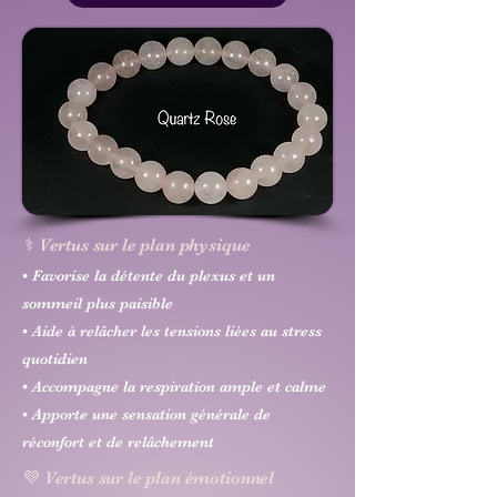
⚕️ Vertus sur le plan physique
• Favorise la détente du plexus et un
sommeil plus paisible
• Aide à relâcher les tensions liées au stress
quotidien
• Accompagne la respiration ample et calme
• Apporte une sensation générale de
réconfort et de relâchement
💜 Vertus sur le plan émotionnel