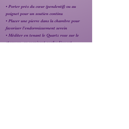
• Porter près du cœur (pendentif) ou au
poignet pour un soutien continu
• Placer une pierre dans la chambre pour
favoriser l’endormissement serein
• Méditer en tenant le Quartz rose sur le
sternum, en respirant profondément
• Créer un coin “doudou émotionnel”
(bougie douce + Quartz rose + musique
calme)
♾️ Correspondances énergétiques
Chakra : Cœur (4ᵉ)
Élément : Eau
Signes associés : Taureau ♉, Balance ♎,
Cancer ♋
Précédent
Suivant