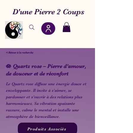
D'une Pierre 2 Coups
< Retour à la recherche
🪷 Quartz rose – Pierre d’amour,
de douceur et de réconfort
Le Quartz rose diffuse une énergie douce et
enveloppante. Il invite à s’aimer, se
pardonner et s’ouvrir à des relations plus
harmonieuses. Sa vibration apaisante
rassure, calme le mental et installe une
atmosphère de bienveillance.
Produits Associès