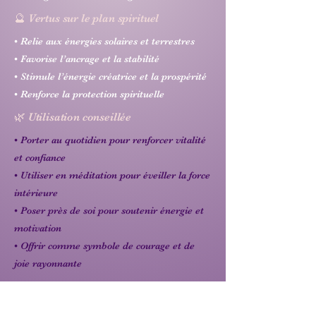
🔮 Vertus sur le plan spirituel
• Relie aux énergies solaires et terrestres
• Favorise l’ancrage et la stabilité
• Stimule l’énergie créatrice et la prospérité
• Renforce la protection spirituelle
🌿 Utilisation conseillée
• Porter au quotidien pour renforcer vitalité
et confiance
• Utiliser en méditation pour éveiller la force
intérieure
• Poser près de soi pour soutenir énergie et
motivation
• Offrir comme symbole de courage et de
joie rayonnante
♾️ Correspondances énergétiques
Chakras : racine (1ᵉʳ), sexe (2ᵉ), plexus