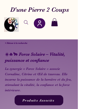
D'une Pierre 2 Coups
< Retour à la recherche
☀️🔥🐂 Force Solaire – Vitalité,
puissance et confiance
La synergie « Force Solaire » associe
Cornaline, Citrine et Œil de taureau. Elle
incarne la puissance de la lumière et du feu,
stimulant la vitalité, la confiance et la force
intérieure.
Produits Associès