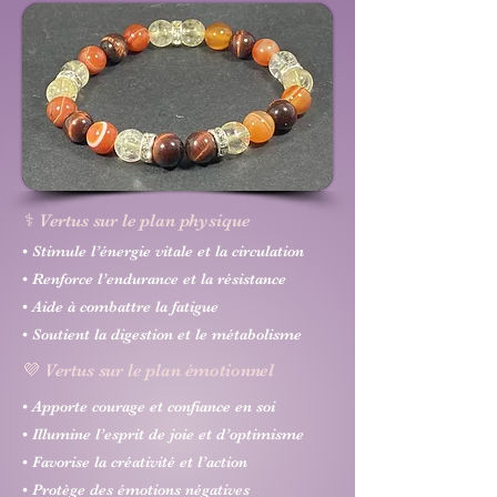
⚕️ Vertus sur le plan physique
• Stimule l’énergie vitale et la circulation
• Renforce l’endurance et la résistance
• Aide à combattre la fatigue
• Soutient la digestion et le métabolisme
💜 Vertus sur le plan émotionnel
• Apporte courage et confiance en soi
• Illumine l’esprit de joie et d’optimisme
• Favorise la créativité et l’action
• Protège des émotions négatives