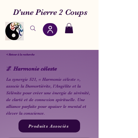
D'une Pierre 2 Coups
< Retour à la recherche
🌌 Harmonie céleste
La synergie S21, « Harmonie céleste »,
associe la Dumortiérite, l’Angélite et la
Sélénite pour créer une énergie de sérénité,
de clarté et de connexion spirituelle. Une
alliance parfaite pour apaiser le mental et
élever la conscience.
Produits Associès