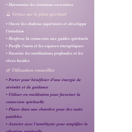
• Harmonise les émotions excessives
🔮 Vertus sur le plan spirituel
• Ouvre les chakras supérieurs et développe
l’intuition
• Renforce la connexion aux guides spirituels
• Purifie l’aura et les espaces énergétiques
• Favorise les méditations profondes et les
rêves lucides
🌿 Utilisation conseillée
• Porter pour bénéficier d’une énergie de
sérénité et de guidance
• Utiliser en méditation pour favoriser la
connexion spirituelle
• Placer dans une chambre pour des nuits
paisibles
• Associer avec l’améthyste pour amplifier la
vibration spirituelle