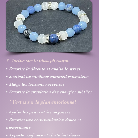
⚕️ Vertus sur le plan physique
• Favorise la détente et apaise le stress
• Soutient un meilleur sommeil réparateur
• Allège les tensions nerveuses
• Favorise la circulation des énergies subtiles
💜 Vertus sur le plan émotionnel
• Apaise les peurs et les angoisses
• Favorise une communication douce et
bienveillante
• Apporte confiance et clarté intérieure