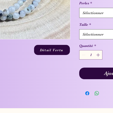
Perles
*
Sélectionner
Taille
*
Sélectionner
Quantité
*
Détail Vertu
Ajo