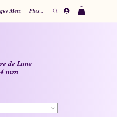
que Metz
Plus...
rre de Lune
– 4 mm